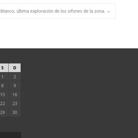
 Blanco, última exploración de los sifones de la zona.
→
S
D
1
2
8
9
15
16
22
23
29
30