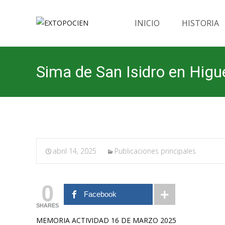
Saltar
al
INICIO
HISTORIA
contenido
Sima de San Isidro en Higu
abril 14, 2025
Publicaciones principales
0
Facebook
SHARES
MEMORIA ACTIVIDAD 16 DE MARZO 2025