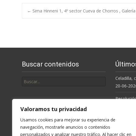
Navegación
←
Sima Hinneni 1, 4º sector Cueva de Chorros , Galería
de
entradas
Buscar contenidos
Último
Buscar
Celadilla,
por:
20-06-202
Resolución
de la Cue
Valoramos tu privacidad
Espeluka, 
Usamos cookies para mejorar su experiencia de
últimas ll
navegación, mostrarle anuncios o contenidos
personalizados y analizar nuestro tráfico. Al hacer clic en