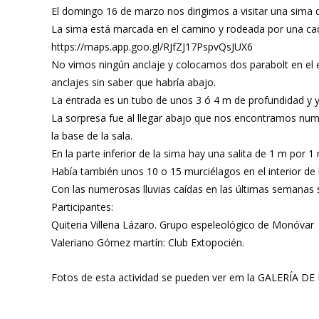
El domingo 16 de marzo nos dirigimos a visitar una sima q
La sima está marcada en el camino y rodeada por una cad
https://maps.app.goo.gl/RJfZJ17PspvQsJUX6
No vimos ningún anclaje y colocamos dos parabolt en el ex
anclajes sin saber que habría abajo.
La entrada es un tubo de unos 3 ó 4 m de profundidad y y
La sorpresa fue al llegar abajo que nos encontramos numer
la base de la sala.
En la parte inferior de la sima hay una salita de 1 m por 1
Había también unos 10 o 15 murciélagos en el interior de 
Con las numerosas lluvias caídas en las últimas semanas s
Participantes:
Quiteria Villena Lázaro. Grupo espeleológico de Monóvar
Valeriano Gómez martín: Club Extopocién.
Fotos de esta actividad se pueden ver em la GALERÍA DE