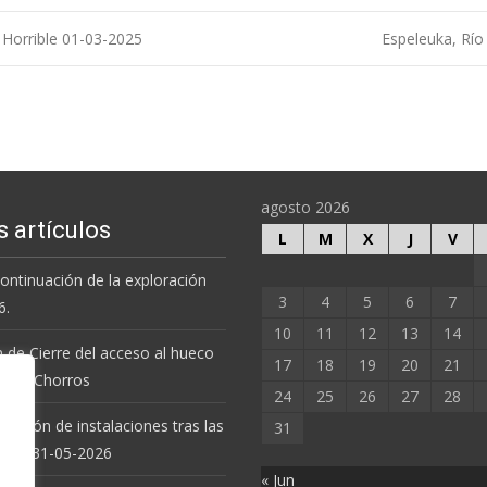
 Horrible 01-03-2025
Espeleuka, Río
agosto 2026
s artículos
L
M
X
J
V
 continuación de la exploración
3
4
5
6
7
6.
10
11
12
13
14
 de Cierre del acceso al hueco
17
18
19
20
21
va de Chorros
24
25
26
27
28
revisión de instalaciones tras las
31
uvias. 31-05-2026
« Jun