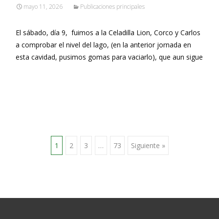
mayo 11, 2026
Publicaciones principales
El sábado, día 9, fuimos a la Celadilla Lion, Corco y Carlos
a comprobar el nivel del lago, (en la anterior jornada en
esta cavidad, pusimos gomas para vaciarlo), que aun sigue
Leer más…
Ir
1
2
3
…
73
Siguiente »
a
las