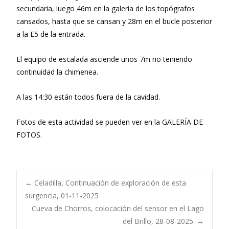
secundaria, luego 46m en la galería de los topógrafos
cansados, hasta que se cansan y 28m en el bucle posterior
a la E5 de la entrada.
El equipo de escalada asciende unos 7m no teniendo
continuidad la chimenea.
A las 14:30 están todos fuera de la cavidad.
Fotos de esta actividad se pueden ver en la GALERÍA DE
FOTOS.
Navegación
←
Celadilla, Continuación de exploración de esta
surgencia, 01-11-2025
Cueva de Chorros, colocación del sensor en el Lago
de
del Brillo, 28-08-2025.
→