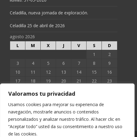
Celadilla, nueva jornada de exploración.
Celadilla 25 de abril de 2026
agosto 2026
L
M
X
J
V
S
D
1
2
3
4
5
6
7
8
9
10
11
12
13
14
15
16
17
18
19
20
21
22
23
24
25
26
27
28
29
30
Valoramos tu privacidad
31
Usamos cookies para mejorar su experiencia de
navegación, mostrarle anuncios o contenidos
« Jun
personalizados y analizar nuestro tráfico. Al hacer clic en
“Aceptar todo” usted da su consentimiento a nuestro uso
de las cookies.