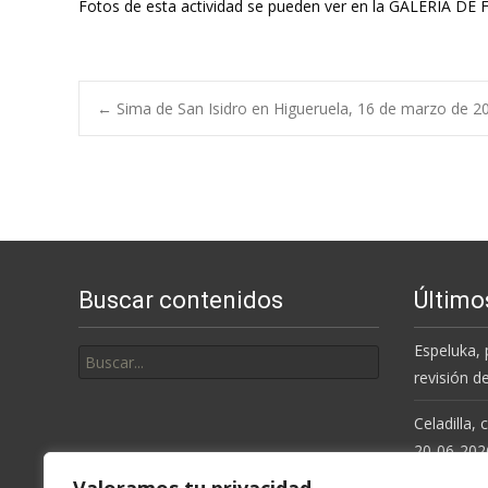
Fotos de esta actividad se pueden ver en la GALERÍA DE
Navegación
←
Sima de San Isidro en Higueruela, 16 de marzo de 2
de
entradas
Buscar contenidos
Último
Buscar
Espeluka, 
por:
revisión d
Celadilla,
20-06-202