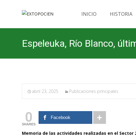
Saltar
al
INICIO
HISTORIA
contenido
Espeleuka, Río Blanco, últi
abril 23, 2025
Publicaciones principales
0
Facebook
SHARES
Memoria de las actividades realizadas en el Sector 2