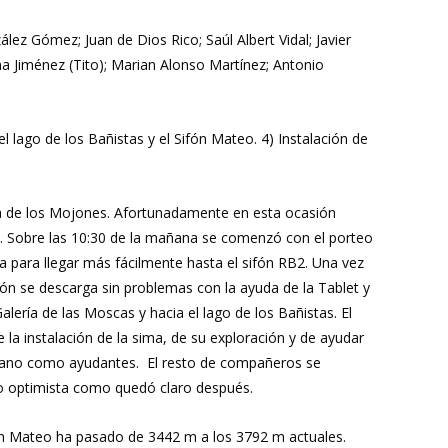
lez Gómez; Juan de Dios Rico; Saúl Albert Vidal; Javier
a Jiménez (Tito); Marian Alonso Martínez; Antonio
l lago de los Bañistas y el Sifón Mateo. 4) Instalación de
a de los Mojones. Afortunadamente en esta ocasión
ca. Sobre las 10:30 de la mañana se comenzó con el porteo
a para llegar más fácilmente hasta el sifón RB2. Una vez
sión se descarga sin problemas con la ayuda de la Tablet y
lería de las Moscas y hacia el lago de los Bañistas. El
la instalación de la sima, de su exploración y de ayudar
unzano como ayudantes. El resto de compañeros se
iado optimista como quedó claro después.
ifón Mateo ha pasado de 3442 m a los 3792 m actuales.