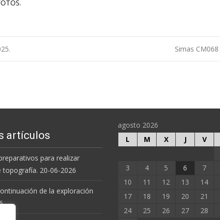
 FOTOS.
025.
Simas CM068 y
agosto 2026
s artículos
L
M
X
J
V
preparativos para realizar
3
4
5
6
7
e topografía. 20-06-2026
10
11
12
13
14
 continuación de la exploración
17
18
19
20
21
6.
24
25
26
27
28