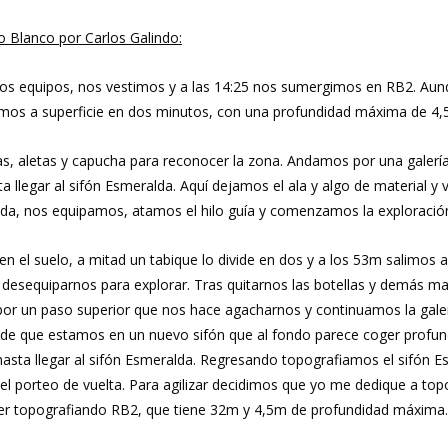
o Blanco por Carlos Galindo:
 los equipos, nos vestimos y a las 14:25 nos sumergimos en RB2. Aunq
limos a superficie en dos minutos, con una profundidad máxima de 4,
las, aletas y capucha para reconocer la zona. Andamos por una galerí
 llegar al sifón Esmeralda. Aquí dejamos el ala y algo de material y 
lda, nos equipamos, atamos el hilo guía y comenzamos la exploración,
 en el suelo, a mitad un tabique lo divide en dos y a los 53m salimos
desequiparnos para explorar. Tras quitarnos las botellas y demás ma
r un paso superior que nos hace agacharnos y continuamos la galería
de que estamos en un nuevo sifón que al fondo parece coger profundi
s hasta llegar al sifón Esmeralda. Regresando topografiamos el sifó
l porteo de vuelta. Para agilizar decidimos que yo me dedique a top
er topografiando RB2, que tiene 32m y 4,5m de profundidad máxima.