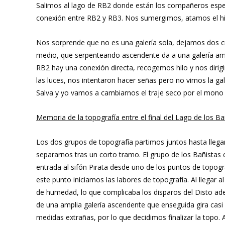
Salimos al lago de RB2 donde están los compañeros esper
conexión entre RB2 y RB3. Nos sumergimos, atamos el hil
Nos sorprende que no es una galería sola, dejamos dos cr
medio, que serpenteando ascendente da a una galería amp
RB2 hay una conexión directa, recogemos hilo y nos dirig
las luces, nos intentaron hacer señas pero no vimos la ga
Salva y yo vamos a cambiarnos el traje seco por el mono 
Memoria de la topografía entre el final del Lago de los Ba
Los dos grupos de topografía partimos juntos hasta lleg
separarnos tras un corto tramo. El grupo de los Bañistas 
entrada al sifón Pirata desde uno de los puntos de topogr
este punto iniciamos las labores de topografía. Al llega
de humedad, lo que complicaba los disparos del Disto ade
de una amplia galería ascendente que enseguida gira casi 1
medidas extrañas, por lo que decidimos finalizar la topo.