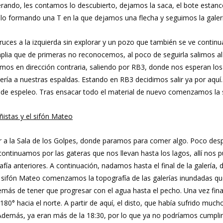
ando, les contamos lo descubierto, dejamos la saca, el bote estanc
o formando una T en la que dejamos una flecha y seguimos la galerí
uces a la izquierda sin explorar y un pozo que también se ve continu
lia que de primeras no reconocemos, al poco de seguirla salimos al 
imos en dirección contraria, saliendo por RB3, donde nos esperan lo
lería a nuestras espaldas. Estando en RB3 decidimos salir ya por aq
de espeleo. Tras ensacar todo el material de nuevo comenzamos la sal
ñistas y el sifón Mateo
ar a la Sala de los Golpes, donde paramos para comer algo. Poco des
continuamos por las gateras que nos llevan hasta los lagos, allí nos
afía anteriores. A continuación, nadamos hasta el final de la galería,
r al sifón Mateo comenzamos la topografía de las galerías inundadas
más de tener que progresar con el agua hasta el pecho. Una vez fin
80° hacia el norte. A partir de aquí, el disto, que había sufrido muc
 Además, ya eran más de la 18:30, por lo que ya no podríamos cumplir