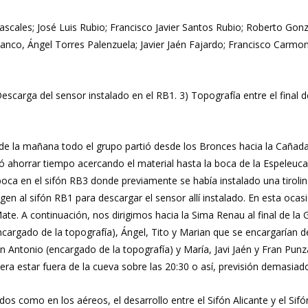
ascales; José Luis Rubio; Francisco Javier Santos Rubio; Roberto Gonzá
anco, Ángel Torres Palenzuela; Javier Jaén Fajardo; Francisco Carmon
carga del sensor instalado en el RB1. 3) Topografía entre el final de
e la mañana todo el grupo partió desde los Bronces hacia la Cañad
tió ahorrar tiempo acercando el material hasta la boca de la Espeleu
oca en el sifón RB3 donde previamente se había instalado una tirolin
igen al sifón RB1 para descargar el sensor allí instalado. En esta oca
. A continuación, nos dirigimos hacia la Sima Renau al final de la Ga
rgado de la topografía), Ángel, Tito y Marian que se encargarían de 
on Antonio (encargado de la topografía) y María, Javi Jaén y Fran P
al era estar fuera de la cueva sobre las 20:30 o así, previsión demas
os como en los aéreos, el desarrollo entre el Sifón Alicante y el S