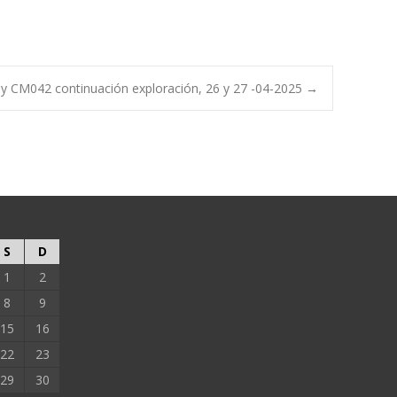
 CM042 continuación exploración, 26 y 27 -04-2025
→
S
D
1
2
8
9
15
16
22
23
29
30