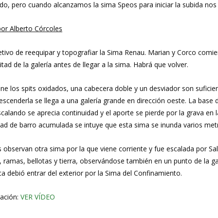
o, pero cuando alcanzamos la sima Speos para iniciar la subida nos 
por Alberto Córcoles
jetivo de reequipar y topografiar la Sima Renau. Marian y Corco comi
ad de la galería antes de llegar a la sima. Habrá que volver.
iene los spits oxidados, una cabecera doble y un desviador son sufic
escenderla se llega a una galería grande en dirección oeste. La base
scalando se aprecia continuidad y el aporte se pierde por la grava en 
idad de barro acumulada se intuye que esta sima se inunda varios met
cas observan otra sima por la que viene corriente y fue escalada por 
ca, ramas, bellotas y tierra, observándose también en un punto de la ga
 debió entrar del exterior por la Sima del Confinamiento.
ración:
VER VÍDEO