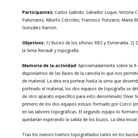
Participantes:
Carlos Galindo; Salvador Luque; Victoria C
Palomares; Alberto Córcoles; Francisco Punzano; María Bl
González Ramón.
Objetivos:
1) Buceo de los sifones RB2 y Esmeralda. 2) Des
la Sima Renault y topografía.
Memoria de la actividad:
Aproximadamente sobre la 9 d
disponíamos de las llaves de la cancela lo que nos permi
de material. La idea era portear hasta la sima que desemb
porteado el material, los dos equipos de topografía se dir
de otro aparato específico para esto denominado Diver Mate
primero de los dos equipos estuvo formado por Corco (enca
en las labores topográficas. El segundo equipo lo formar
quedarían esperando la salida de los buzos. La idea inici
Tras los nuevos tramos topografiados tanto en los bucead