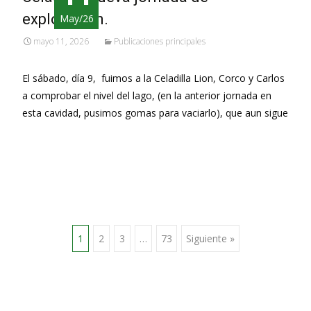
exploración.
May/26
mayo 11, 2026
Publicaciones principales
El sábado, día 9, fuimos a la Celadilla Lion, Corco y Carlos
a comprobar el nivel del lago, (en la anterior jornada en
esta cavidad, pusimos gomas para vaciarlo), que aun sigue
Leer más…
Ir
1
2
3
…
73
Siguiente »
a