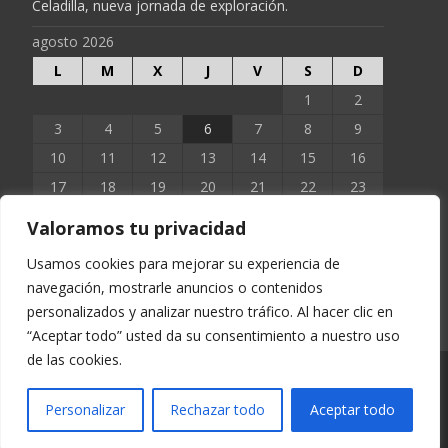
Celadilla, nueva jornada de exploración.
agosto 2026
L
M
X
J
V
S
D
1
2
3
4
5
6
7
8
9
10
11
12
13
14
15
16
17
18
19
20
21
22
23
24
25
26
27
28
29
30
Valoramos tu privacidad
31
Usamos cookies para mejorar su experiencia de
navegación, mostrarle anuncios o contenidos
« Jun
personalizados y analizar nuestro tráfico. Al hacer clic en
“Aceptar todo” usted da su consentimiento a nuestro uso
de las cookies.
Copyright © EXTOPOCIEN 2023
Personalizar
Rechazar todo
Aceptar todo
Funciona con WordPress
, tema
i-excel
por TemplatesNext.