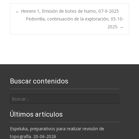
Navegación
←
Hinneni 1, Emisión de botes de humo, 07-9-2025
Pedorrilla, continuación de la exploración, 05-10-
2025.
→
de
entradas
Buscar contenidos
Buscar
por:
Últimos artículos
Espeluka, preparativos para realizar revisión de
topografía. 20-06-2026