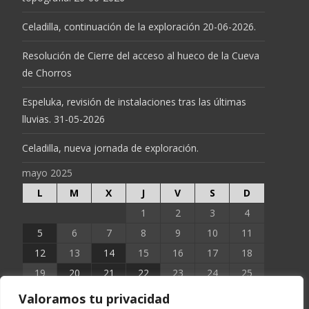
Celadilla, continuación de la exploración 20-06-2026.
Resolución de Cierre del acceso al hueco de la Cueva
de Chorros
Espeluka, revisión de instalaciones tras las últimas
lluvias. 31-05-2026
Celadilla, nueva jornada de exploración.
mayo 2025
L
M
X
J
V
S
D
1
2
3
4
5
6
7
8
9
10
11
12
13
14
15
16
17
18
19
20
21
22
23
24
25
26
27
28
29
30
31
Valoramos tu privacidad