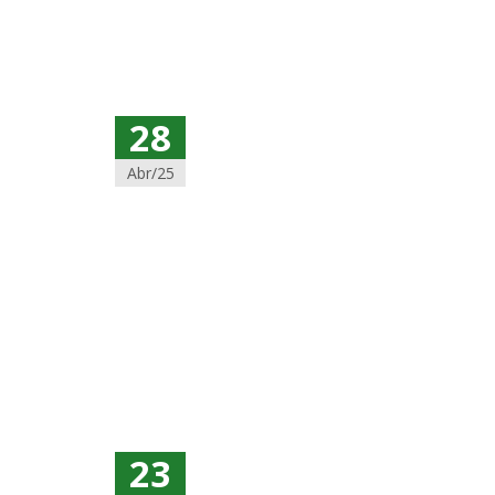
28
Abr/25
23