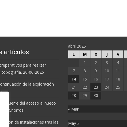
abril 2025
s artículos
L
M
X
J
V
1
2
3
4
preparativos para realizar
7
8
9
10
11
e topografía. 20-06-2026
14
15
16
17
18
 continuación de la exploración
21
22
23
24
25
6.
28
29
30
 de Cierre del acceso al hueco
« Mar
va de Chorros
revisión de instalaciones tras las
May »