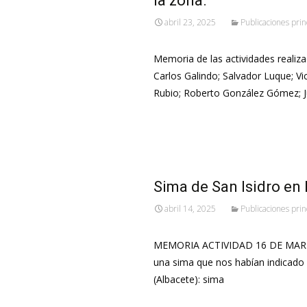
la zona.
abril 23, 2025
Publicaciones prin
Memoria de las actividades realizad
Carlos Galindo; Salvador Luque; Vic
Rubio; Roberto González Gómez; 
Leer más…
Sima de San Isidro en 
abril 14, 2025
Publicaciones prin
MEMORIA ACTIVIDAD 16 DE MARZO 
una sima que nos habían indicado 
(Albacete): sima
Leer más…