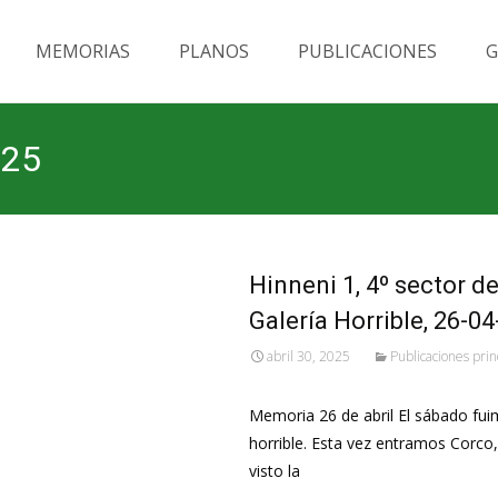
MEMORIAS
PLANOS
PUBLICACIONES
G
025
Hinneni 1, 4º sector d
Galería Horrible, 26-04
abril 30, 2025
Publicaciones prin
Memoria 26 de abril El sábado fuim
horrible. Esta vez entramos Corco
visto la