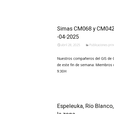
Leer más…
Simas CM068 y CM042 c
-04-2025
abril 28, 2025
Publicaciones prin
Nuestros compañeros del GIS de C
de este fin de semana: Miembros d
9:30H
Leer más…
Espeleuka, Río Blanco,