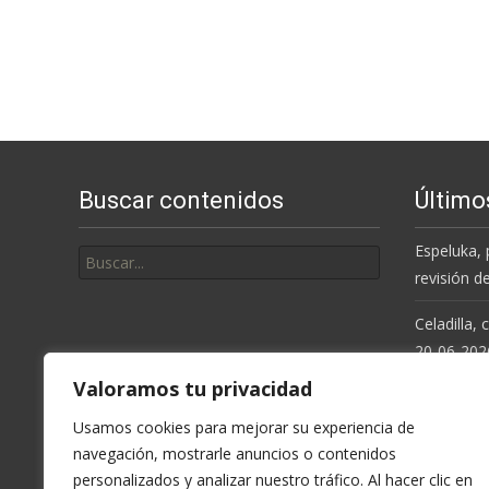
Buscar contenidos
Último
Buscar
Espeluka, 
por:
revisión d
Celadilla,
20-06-202
Valoramos tu privacidad
Resolución
de la Cue
Usamos cookies para mejorar su experiencia de
navegación, mostrarle anuncios o contenidos
Espeluka, 
personalizados y analizar nuestro tráfico. Al hacer clic en