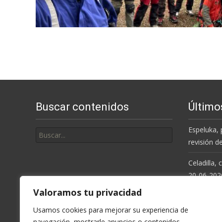
Buscar contenidos
Último
Buscar
Espeluka, 
por:
revisión d
Celadilla,
20-06-202
Valoramos tu privacidad
Resolución
de la Cue
Usamos cookies para mejorar su experiencia de
navegación, mostrarle anuncios o contenidos