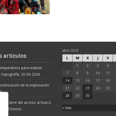
Leer más…
abril 2025
s artículos
L
M
X
J
V
1
2
3
4
preparativos para realizar
7
8
9
10
11
e topografía. 20-06-2026
14
15
16
17
18
 continuación de la exploración
21
22
23
24
25
6.
28
29
30
 de Cierre del acceso al hueco
« Mar
va de Chorros