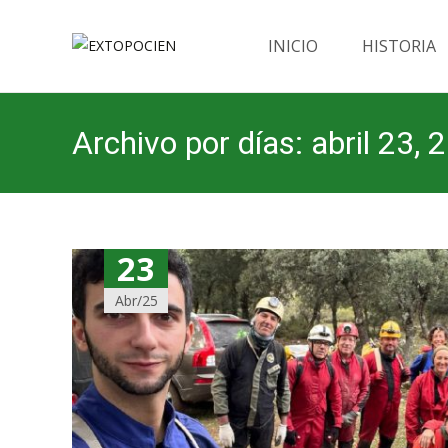
Saltar
al
INICIO
HISTORIA
contenido
Archivo por días: abril 23, 
23
Abr/25