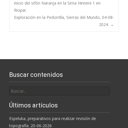
Navegación
inicio del sifón Naranja en la Sima Hinneni 1 en
Riopar.
de
Exploración en la Pedorrilla, Sierras del Mundo, 04-08-
2024.
→
entradas
Buscar contenidos
Buscar
por:
Últimos artículos
Espeluka, preparativos para realizar revisión de
topografía. 20-06-2026