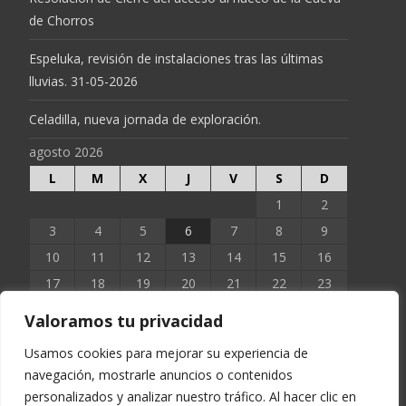
de Chorros
Espeluka, revisión de instalaciones tras las últimas
lluvias. 31-05-2026
Celadilla, nueva jornada de exploración.
agosto 2026
L
M
X
J
V
S
D
1
2
3
4
5
6
7
8
9
10
11
12
13
14
15
16
17
18
19
20
21
22
23
24
25
26
27
28
29
30
Valoramos tu privacidad
31
Usamos cookies para mejorar su experiencia de
navegación, mostrarle anuncios o contenidos
« Jun
personalizados y analizar nuestro tráfico. Al hacer clic en