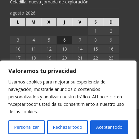
Celadilla, nueva jornada de exploración.
agosto 2026
L
M
X
J
V
S
D
1
2
3
4
5
6
7
8
9
10
11
12
13
14
15
16
17
18
19
20
21
22
23
24
25
26
27
28
29
30
Valoramos tu privacidad
31
Usamos cookies para mejorar su experiencia de
navegación, mostrarle anuncios o contenidos
« Jun
personalizados y analizar nuestro tráfico. Al hacer clic en
“Aceptar todo” usted da su consentimiento a nuestro uso
de las cookies.
Copyright © EXTOPOCIEN 2023
Personalizar
Rechazar todo
Aceptar todo
Funciona con WordPress
, tema
i-excel
por TemplatesNext.