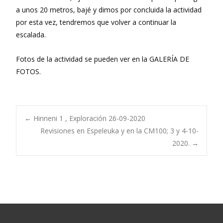
a unos 20 metros, bajé y dimos por concluida la actividad
por esta vez, tendremos que volver a continuar la
escalada.
Fotos de la actividad se pueden ver en la GALERÍA DE
FOTOS.
Navegación
←
Hinneni 1 , Exploración 26-09-2020
Revisiones en Espeleuka y en la CM100; 3 y 4-10-
2020.
→
de
entradas