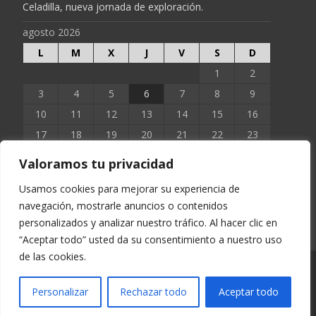
Celadilla, nueva jornada de exploración.
agosto 2026
L
M
X
J
V
S
D
1
2
3
4
5
6
7
8
9
10
11
12
13
14
15
16
17
18
19
20
21
22
23
24
25
26
27
28
29
30
Valoramos tu privacidad
31
Usamos cookies para mejorar su experiencia de
navegación, mostrarle anuncios o contenidos
« Jun
personalizados y analizar nuestro tráfico. Al hacer clic en
“Aceptar todo” usted da su consentimiento a nuestro uso
de las cookies.
Copyright © EXTOPOCIEN 2023
Personalizar
Rechazar todo
Aceptar todo
Funciona con WordPress
, tema
i-excel
por TemplatesNext.