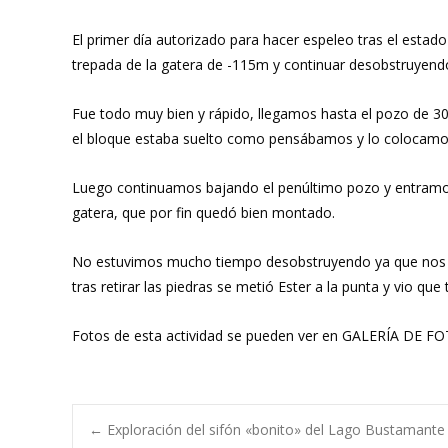
El primer día autorizado para hacer espeleo tras el estad
trepada de la gatera de -115m y continuar desobstruyendo
Fue todo muy bien y rápido, llegamos hasta el pozo de 30
el bloque estaba suelto como pensábamos y lo colocamos 
Luego continuamos bajando el penúltimo pozo y entramos V
gatera, que por fin quedó bien montado.
No estuvimos mucho tiempo desobstruyendo ya que nos hab
tras retirar las piedras se metió Ester a la punta y vio q
Fotos de esta actividad se pueden ver en GALERÍA DE F
Navegación
←
Exploración del sifón «bonito» del Lago Bustamante 