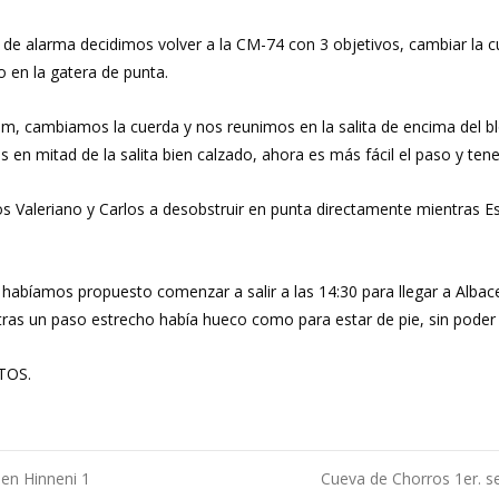
o de alarma decidimos volver a la CM-74 con 3 objetivos, cambiar la c
 en la gatera de punta.
m, cambiamos la cuerda y nos reunimos en la salita de encima del b
en mitad de la salita bien calzado, ahora es más fácil el paso y te
aleriano y Carlos a desobstruir en punta directamente mientras Este
íamos propuesto comenzar a salir a las 14:30 para llegar a Albacet
ue tras un paso estrecho había hueco como para estar de pie, sin pode
OTOS.
en Hinneni 1
Cueva de Chorros 1er. s