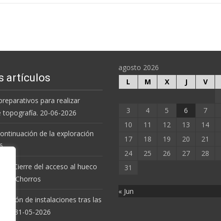
agosto 2026
s artículos
L
M
X
J
V
preparativos para realizar
3
4
5
6
7
e topografía. 20-06-2026
10
11
12
13
14
 continuación de la exploración
17
18
19
20
21
6.
24
25
26
27
28
 de Cierre del acceso al hueco
31
va de Chorros
« Jun
revisión de instalaciones tras las
uvias. 31-05-2026