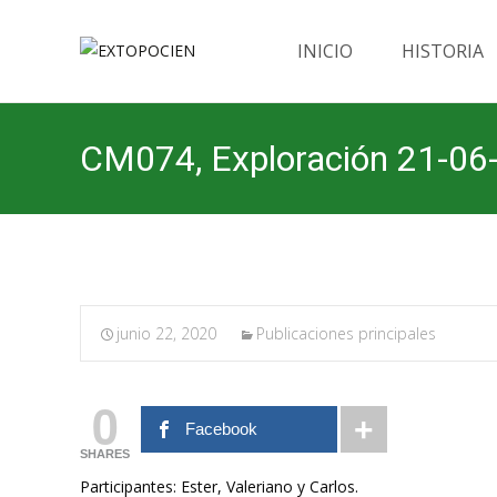
Saltar
al
INICIO
HISTORIA
contenido
CM074, Exploración 21-06
junio 22, 2020
Publicaciones principales
0
Facebook
SHARES
Participantes: Ester, Valeriano y Carlos.