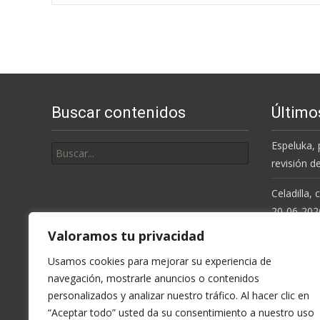
de
entradas
Buscar contenidos
Último
Buscar
Espeluka, 
por:
revisión d
Celadilla,
20-06-202
Valoramos tu privacidad
Resolución
de la Cue
Usamos cookies para mejorar su experiencia de
navegación, mostrarle anuncios o contenidos
Espeluka, 
personalizados y analizar nuestro tráfico. Al hacer clic en
últimas ll
“Aceptar todo” usted da su consentimiento a nuestro uso