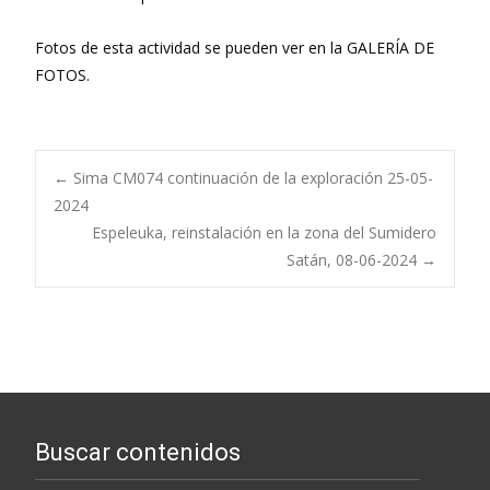
Fotos de esta actividad se pueden ver en la GALERÍA DE
FOTOS.
Navegación
←
Sima CM074 continuación de la exploración 25-05-
2024
Espeleuka, reinstalación en la zona del Sumidero
de
Satán, 08-06-2024
→
entradas
Buscar contenidos