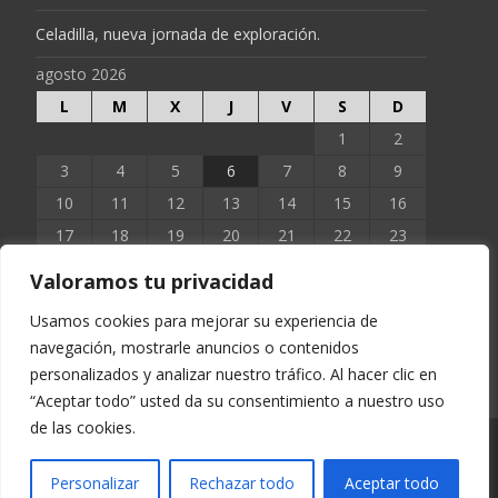
Celadilla, nueva jornada de exploración.
agosto 2026
L
M
X
J
V
S
D
1
2
3
4
5
6
7
8
9
10
11
12
13
14
15
16
17
18
19
20
21
22
23
24
25
26
27
28
29
30
Valoramos tu privacidad
31
Usamos cookies para mejorar su experiencia de
navegación, mostrarle anuncios o contenidos
« Jun
personalizados y analizar nuestro tráfico. Al hacer clic en
“Aceptar todo” usted da su consentimiento a nuestro uso
de las cookies.
Copyright © EXTOPOCIEN 2023
Personalizar
Rechazar todo
Aceptar todo
Funciona con WordPress
, tema
i-excel
por TemplatesNext.