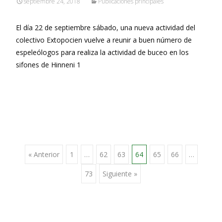
septiembre 24, 2018
Publicaciones principales
El día 22 de septiembre sábado, una nueva actividad del
colectivo Extopocien vuelve a reunir a buen número de
espeleólogos para realiza la actividad de buceo en los
sifones de Hinneni 1
Leer más…
Ir
« Anterior
1
…
62
63
64
65
66
…
73
Siguiente »
a
las