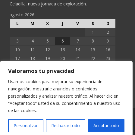
Celadilla, nueva jornada de exploración.
agosto 2026
L
M
X
J
V
S
D
1
2
3
4
5
6
7
8
9
10
11
12
13
14
15
16
17
18
19
20
21
22
23
24
25
26
27
28
29
30
Valoramos tu privacidad
31
Usamos cookies para mejorar su experiencia de
navegación, mostrarle anuncios o contenidos
« Jun
personalizados y analizar nuestro tráfico. Al hacer clic en
“Aceptar todo” usted da su consentimiento a nuestro uso
de las cookies.
Copyright © EXTOPOCIEN 2023
Personalizar
Rechazar todo
Aceptar todo
Funciona con WordPress
, tema
i-excel
por TemplatesNext.