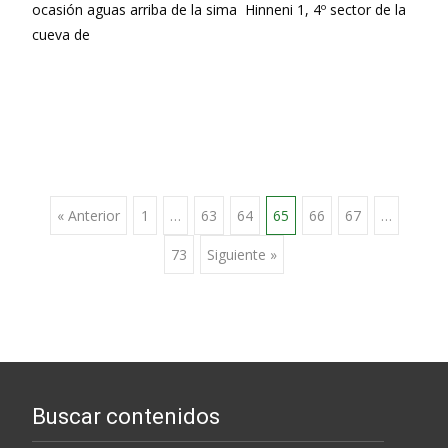
ocasión aguas arriba de la sima Hinneni 1, 4º sector de la
cueva de
Leer más…
Ir
« Anterior
1
…
63
64
65
66
67
…
73
Siguiente »
a
las
entradas
Buscar contenidos