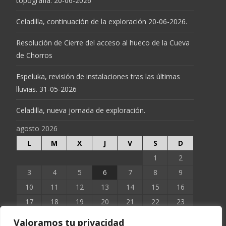
topografía. 20-06-2026
Celadilla, continuación de la exploración 20-06-2026.
Resolución de Cierre del acceso al hueco de la Cueva
de Chorros
Espeluka, revisión de instalaciones tras las últimas
lluvias. 31-05-2026
Celadilla, nueva jornada de exploración.
agosto 2026
L
M
X
J
V
S
D
1
2
3
4
5
6
7
8
9
10
11
12
13
14
15
16
17
18
19
20
21
22
23
24
25
26
27
28
29
30
Valoramos tu privacidad