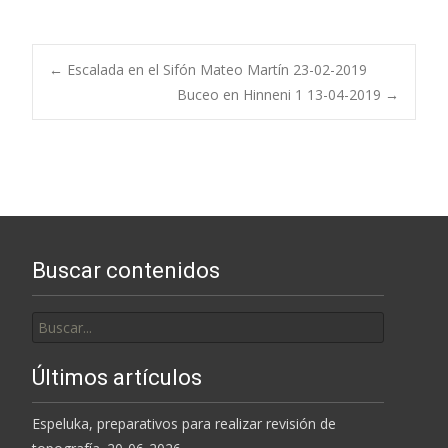
Navegación
←
Escalada en el Sifón Mateo Martín 23-02-2019
Buceo en Hinneni 1 13-04-2019
→
de
entradas
Buscar contenidos
Buscar
por:
Últimos artículos
Espeluka, preparativos para realizar revisión de