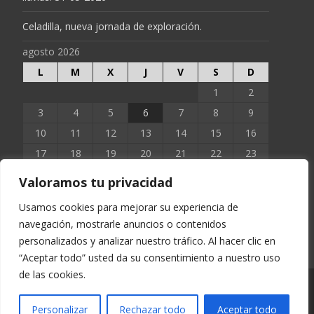
Celadilla, nueva jornada de exploración.
agosto 2026
L
M
X
J
V
S
D
1
2
3
4
5
6
7
8
9
10
11
12
13
14
15
16
17
18
19
20
21
22
23
24
25
26
27
28
29
30
Valoramos tu privacidad
31
Usamos cookies para mejorar su experiencia de
navegación, mostrarle anuncios o contenidos
« Jun
personalizados y analizar nuestro tráfico. Al hacer clic en
“Aceptar todo” usted da su consentimiento a nuestro uso
de las cookies.
Copyright © EXTOPOCIEN 2023
Personalizar
Rechazar todo
Aceptar todo
Funciona con WordPress
, tema
i-excel
por TemplatesNext.