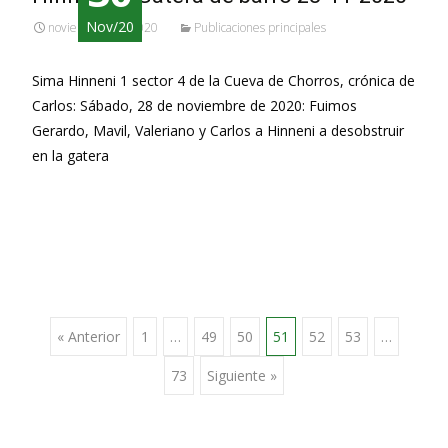
Nov/20
noviembre 30, 2020
Publicaciones principales
Sima Hinneni 1 sector 4 de la Cueva de Chorros, crónica de
Carlos: Sábado, 28 de noviembre de 2020: Fuimos
Gerardo, Mavil, Valeriano y Carlos a Hinneni a desobstruir
en la gatera
Leer más…
Ir
« Anterior
1
…
49
50
51
52
53
…
73
Siguiente »
a