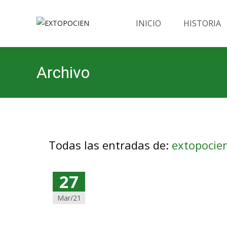
Saltar
al
INICIO
HISTORIA
contenido
Archivo
Todas las entradas de:
extopocie
27
Mar/21