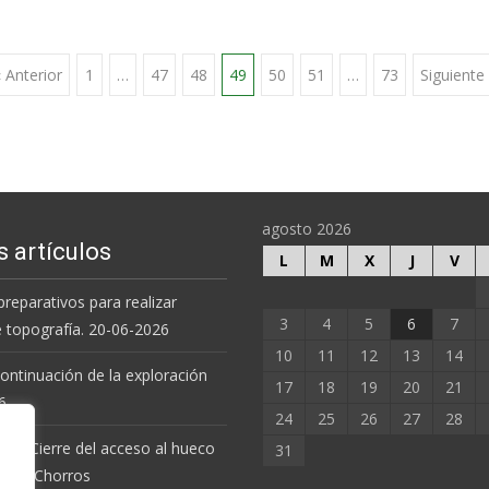
 Anterior
1
…
47
48
49
50
51
…
73
Siguiente
agosto 2026
s artículos
L
M
X
J
V
preparativos para realizar
3
4
5
6
7
e topografía. 20-06-2026
10
11
12
13
14
 continuación de la exploración
17
18
19
20
21
6.
24
25
26
27
28
 de Cierre del acceso al hueco
31
va de Chorros