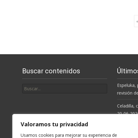
Ir
«
a
las
Buscar contenidos
Último
entradas
Buscar
Espeluka, 
por:
revisión d
Celadilla,
20-06-202
Valoramos tu privacidad
Resolución
de la Cue
Usamos cookies para mejorar su experiencia de