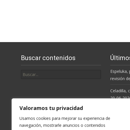
Buscar contenidos
Último
Buscar
Espeluka, 
por:
revisión d
Celadilla,
20-06-202
Valoramos tu privacidad
Resolución
de la Cue
Usamos cookies para mejorar su experiencia de
navegación, mostrarle anuncios o contenidos
Espeluka, 