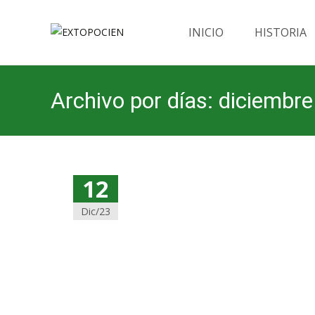
Saltar
al
INICIO
HISTORIA
contenido
Archivo por días: diciembr
12
Dic/23