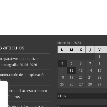
Leer más…
diciembre 2023
s artículos
L
M
X
J
V
1
preparativos para realizar
4
5
6
7
8
e topografía. 20-06-2026
11
12
13
14
15
 continuación de la exploración
18
19
20
21
22
6.
25
26
27
28
29
 de Cierre del acceso al hueco
« Nov
va de Chorros
revisión de instalaciones tras las