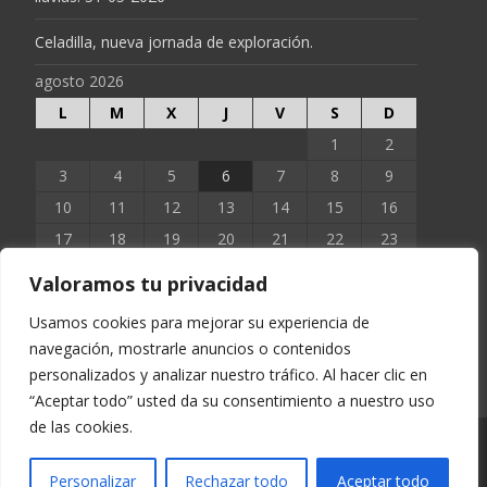
Celadilla, nueva jornada de exploración.
agosto 2026
L
M
X
J
V
S
D
1
2
3
4
5
6
7
8
9
10
11
12
13
14
15
16
17
18
19
20
21
22
23
24
25
26
27
28
29
30
Valoramos tu privacidad
31
Usamos cookies para mejorar su experiencia de
navegación, mostrarle anuncios o contenidos
« Jun
personalizados y analizar nuestro tráfico. Al hacer clic en
“Aceptar todo” usted da su consentimiento a nuestro uso
de las cookies.
Copyright © EXTOPOCIEN 2023
Personalizar
Rechazar todo
Aceptar todo
Funciona con WordPress
, tema
i-excel
por TemplatesNext.