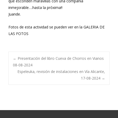
que esconden maravillas con una compañía
inmejorable….hasta la próxima!!
Juande.
Fotos de esta actividad se pueden ver en la GALERIA DE
LAS FOTOS
Navegación
←
Presentación del libro Cueva de Chorros en Vianos
08-08-2024
Espeleuka, revisión de instalaciones en Vía Alicante,
de
17-08-2024
→
entradas