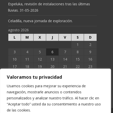
Espeluka, revisión de instalaciones tras las últimas
lluvias. 31-05-2026
Celadilla, nueva jornada de exploración.
agosto 2026
L
M
X
J
V
S
D
1
2
3
4
5
6
7
8
9
10
11
12
13
14
15
16
17
18
19
20
21
22
23
24
25
26
27
28
29
30
Valoramos tu privacidad
31
Usamos cookies para mejorar su experiencia de
navegación, mostrarle anuncios o contenidos
« Jun
personalizados y analizar nuestro tráfico. Al hacer clic en
“Aceptar todo” usted da su consentimiento a nuestro uso
de las cookies.