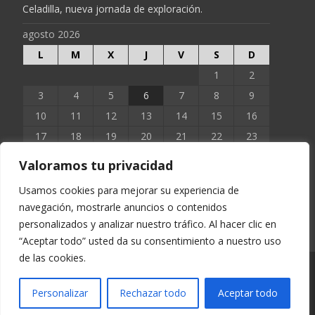
Celadilla, nueva jornada de exploración.
agosto 2026
L
M
X
J
V
S
D
1
2
3
4
5
6
7
8
9
10
11
12
13
14
15
16
17
18
19
20
21
22
23
24
25
26
27
28
29
30
Valoramos tu privacidad
31
Usamos cookies para mejorar su experiencia de
navegación, mostrarle anuncios o contenidos
« Jun
personalizados y analizar nuestro tráfico. Al hacer clic en
“Aceptar todo” usted da su consentimiento a nuestro uso
de las cookies.
Copyright © EXTOPOCIEN 2023
Personalizar
Rechazar todo
Aceptar todo
Funciona con WordPress
, tema
i-excel
por TemplatesNext.