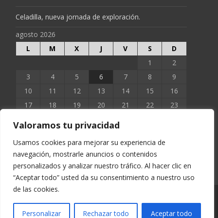
Celadilla, nueva jornada de exploración.
agosto 2026
L
M
X
J
V
S
D
1
2
3
4
5
6
7
8
9
10
11
12
13
14
15
16
17
18
19
20
21
22
23
24
25
26
27
28
29
30
Valoramos tu privacidad
31
Usamos cookies para mejorar su experiencia de
navegación, mostrarle anuncios o contenidos
« Jun
personalizados y analizar nuestro tráfico. Al hacer clic en
“Aceptar todo” usted da su consentimiento a nuestro uso
de las cookies.
Copyright © EXTOPOCIEN 2023
Personalizar
Rechazar todo
Aceptar todo
Funciona con WordPress
, tema
i-excel
por TemplatesNext.