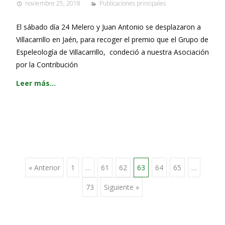
noviembre 25, 2018
Publicaciones principales
El sábado día 24 Melero y Juan Antonio se desplazaron a
Villacarrillo en Jaén, para recoger el premio que el Grupo de
Espeleología de Villacarrillo, condeció a nuestra Asociación
por la Contribución
Leer más…
Ir
« Anterior
1
…
61
62
63
64
65
…
73
Siguiente »
a