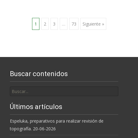
Ir
1
2
3
…
73
Siguiente »
a
las
Buscar contenidos
entradas
Buscar
por:
Últimos artículos
Espeluka, preparativos para realizar revisión de
topografía. 20-06-2026