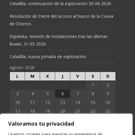
Celadilla, continuación de la exploración 20-06-2026.
Resolución de Cierre del acceso al hueco de la Cueva
de Chorros
Espeluka, revisión de instalaciones tras las últimas
lluvias. 31-05-2026
Celadilla, nueva jornada de exploración.
agosto 2026
L
M
X
J
V
S
D
1
2
3
4
5
6
7
8
9
10
11
12
13
14
15
16
17
18
19
20
21
22
23
24
25
26
27
28
29
30
Valoramos tu privacidad
31
Usamos cookies para mejorar su experiencia de