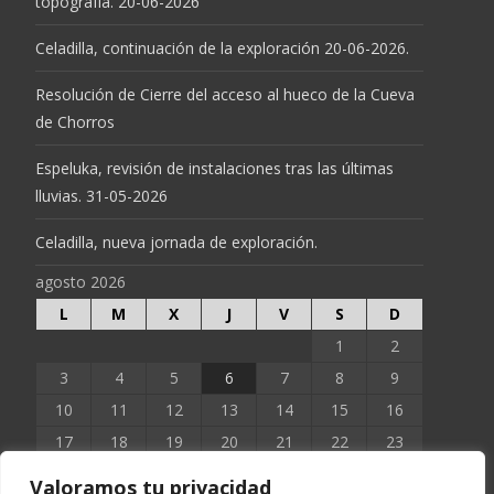
topografía. 20-06-2026
Celadilla, continuación de la exploración 20-06-2026.
Resolución de Cierre del acceso al hueco de la Cueva
de Chorros
Espeluka, revisión de instalaciones tras las últimas
lluvias. 31-05-2026
Celadilla, nueva jornada de exploración.
agosto 2026
L
M
X
J
V
S
D
1
2
3
4
5
6
7
8
9
10
11
12
13
14
15
16
17
18
19
20
21
22
23
24
25
26
27
28
29
30
Valoramos tu privacidad