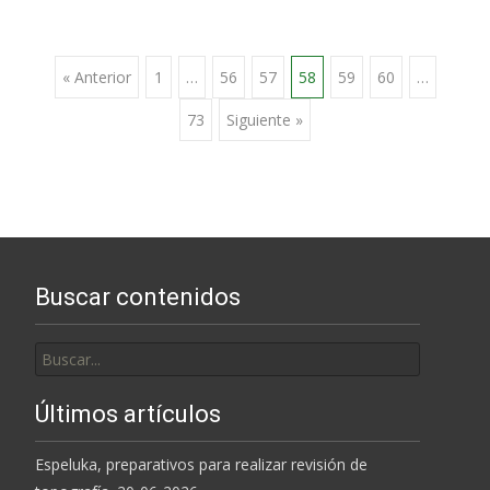
Ir
« Anterior
1
…
56
57
58
59
60
…
73
Siguiente »
a
las
entradas
Buscar contenidos
Buscar
por:
Últimos artículos
Espeluka, preparativos para realizar revisión de