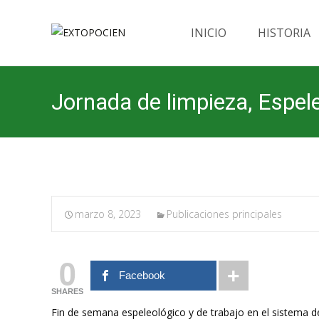
Saltar
al
INICIO
HISTORIA
contenido
Jornada de limpieza, Espe
marzo 8, 2023
Publicaciones principales
0
Facebook
SHARES
Fin de semana espeleológico y de trabajo en el sistema d