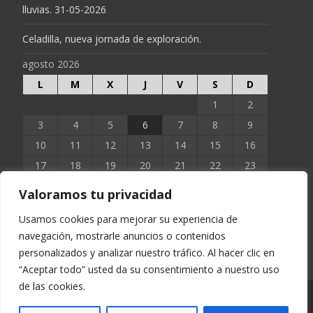
lluvias. 31-05-2026
Celadilla, nueva jornada de exploración.
agosto 2026
L
M
X
J
V
S
D
1
2
3
4
5
6
7
8
9
10
11
12
13
14
15
16
17
18
19
20
21
22
23
24
25
26
27
28
29
30
Valoramos tu privacidad
31
Usamos cookies para mejorar su experiencia de
navegación, mostrarle anuncios o contenidos
« Jun
personalizados y analizar nuestro tráfico. Al hacer clic en
“Aceptar todo” usted da su consentimiento a nuestro uso
de las cookies.
Copyright © EXTOPOCIEN 2023