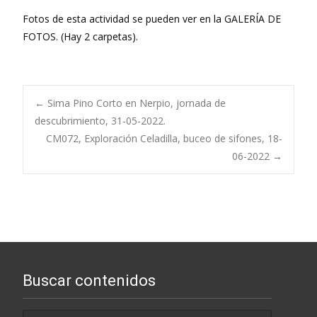
Fotos de esta actividad se pueden ver en la GALERÍA DE
FOTOS. (Hay 2 carpetas).
Navegación
←
Sima Pino Corto en Nerpio, jornada de
descubrimiento, 31-05-2022.
CM072, Exploración Celadilla, buceo de sifones, 18-
de
06-2022
→
entradas
Buscar contenidos
Buscar