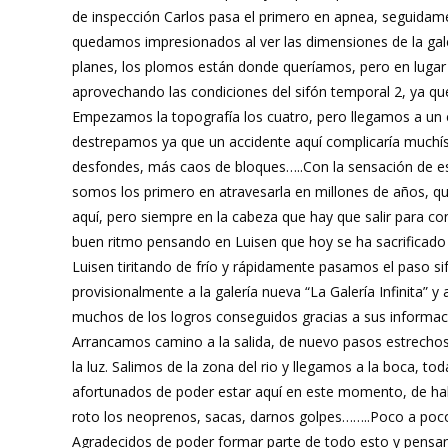
de inspección Carlos pasa el primero en apnea, seguidamen
quedamos impresionados al ver las dimensiones de la gale
planes, los plomos están donde queríamos, pero en lugar d
aprovechando las condiciones del sifón temporal 2, ya que
Empezamos la topografía los cuatro, pero llegamos a un
destrepamos ya que un accidente aquí complicaría muchísim
desfondes, más caos de bloques…..Con la sensación de es
somos los primero en atravesarla en millones de años, que
aquí, pero siempre en la cabeza que hay que salir para co
buen ritmo pensando en Luisen que hoy se ha sacrificad
Luisen tiritando de frío y rápidamente pasamos el paso s
provisionalmente a la galería nueva “La Galería Infinita” y
muchos de los logros conseguidos gracias a sus informaci
Arrancamos camino a la salida, de nuevo pasos estrechos
la luz. Salimos de la zona del rio y llegamos a la boca, 
afortunados de poder estar aquí en este momento, de habe
roto los neoprenos, sacas, darnos golpes……..Poco a poco 
Agradecidos de poder formar parte de todo esto y pensan