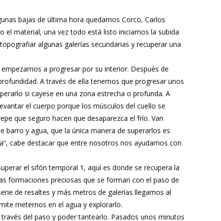
lgunas bajas de última hora quedamos Corco, Carlos
l material, una vez todo está listo iniciamos la subida
, topografiar algunas galerías secundarias y recuperar una
y empezamos a progresar por su interior. Después de
e profundidad. A través de ella tenemos que progresar unos
perarlo si cayese en una zona estrecha o profunda. A
levantar el cuerpo porque los músculos del cuello se
repe que seguro hacen que desaparezca el frío. Van
e barro y agua, que la única manera de superarlos es
ca”, cabe destacar que entre nosotros nos ayudamos con
perar el sifón temporal 1, aquí es donde se recupera la
nas formaciones preciosas que se forman con el paso de
erie de resaltes y más metros de galerías llegamos al
mite meternos en el agua y explorarlo.
 través del paso y poder tantearlo. Pasados unos minutos