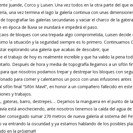
te Juande, Corco y Luisen. Una vez todos en la otra parte del que era
ría, una vez termina el lago la galería continua con unas dimension
e topografiar las galerías secundarias y vaciar el charco de la gater
 en época de lluvia se inundará e impedirá el paso.
 caos de bloques con una trepada algo comprometida, Luisen decide
o la situación y la seguridad siempre es lo primero. Continuamos Car
tar explorando una galería que acabas de descubrir, que
 el trabajo de hoy es realmente increíble y que ha valido la pena tod
ntarlo. Después de hora y media de topografía llegamos a un sifón fi
o para que nosotros podamos trepar y destrepar los bloques con seg
ifonado para comer y calentarnos un poco con unas infusiones antes 
 al sifón final “Sifón Mavil”, en honor a un compañero fallecido en es
ones y trabajos.
, gateras, barro, destrepes…. Dejamos la manguera en el punto de la
todavía está anocheciendo, ante nosotros tenemos la caída del agua d
r conseguido sumar 270 metros de nueva galería al sistema del Petit
va entrando la oscuridad y ya estamos hablando de los posibles plan
do en la próxima!!!