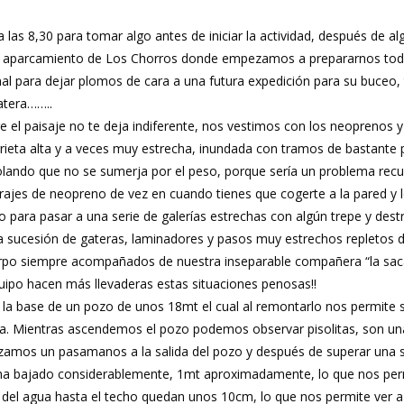
as 8,30 para tomar algo antes de iniciar la actividad, después de a
l aparcamiento de Los Chorros donde empezamos a prepararnos todo e
rminal para dejar plomos de cara a una futura expedición para su buceo
atera……..
 el paisaje no te deja indiferente, nos vestimos con los neoprenos 
na grieta alta y a veces muy estrecha, inundada con tramos de bastant
olando que no se sumerja por el peso, porque sería un problema recu
 trajes de neopreno de vez en cuando tienes que cogerte a la pared y 
para pasar a una serie de galerías estrechas con algún trepe y dest
a sucesión de gateras, laminadores y pasos muy estrechos repletos d
erpo siempre acompañados de nuestra inseparable compañera “la sa
quipo hacen más llevaderas estas situaciones penosas!!
la base de un pozo de unos 18mt el cual al remontarlo nos permite su
era. Mientras ascendemos el pozo podemos observar pisolitas, son u
lizamos un pasamanos a la salida del pozo y después de superar una s
agua ha bajado considerablemente, 1mt aproximadamente, lo que nos per
del agua hasta el techo quedan unos 10cm, lo que nos permite ver a