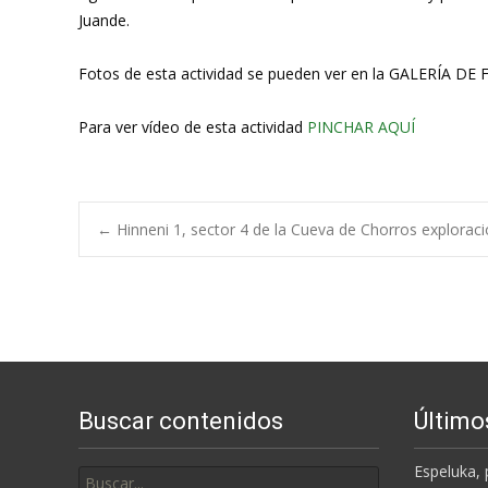
Juande.
Fotos de esta actividad se pueden ver en la GALERÍA DE
Para ver vídeo de esta actividad
PINCHAR AQUÍ
Navegación
←
Hinneni 1, sector 4 de la Cueva de Chorros explorac
de
entradas
Buscar contenidos
Último
Buscar
Espeluka, 