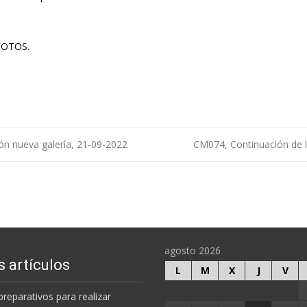
 FOTOS.
ión nueva galería, 21-09-2022
CM074, Continuación de la
agosto 2026
s artículos
L
M
X
J
V
preparativos para realizar