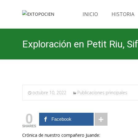
Saltar
al
INICIO
HISTORIA
contenido
Exploración en Petit Riu, S
octubre 10, 2022
Publicaciones principales
0
Facebook
SHARES
Crónica de nuestro compañero Juande: