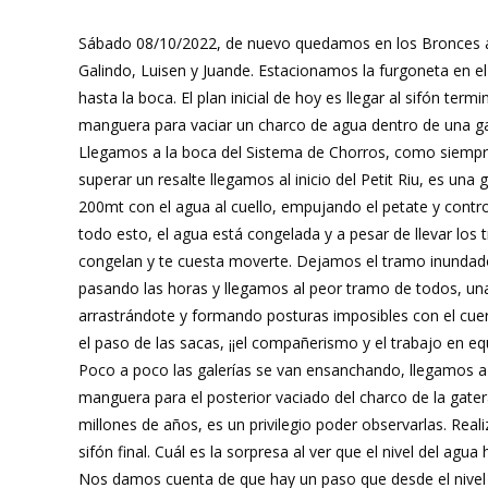
Sábado 08/10/2022, de nuevo quedamos en los Bronces a l
Galindo, Luisen y Juande. Estacionamos la furgoneta en e
hasta la boca. El plan inicial de hoy es llegar al sifón te
manguera para vaciar un charco de agua dentro de una g
Llegamos a la boca del Sistema de Chorros, como siempre
superar un resalte llegamos al inicio del Petit Riu, es u
200mt con el agua al cuello, empujando el petate y contr
todo esto, el agua está congelada y a pesar de llevar los
congelan y te cuesta moverte. Dejamos el tramo inundado 
pasando las horas y llegamos al peor tramo de todos, un
arrastrándote y formando posturas imposibles con el cu
el paso de las sacas, ¡¡el compañerismo y el trabajo en e
Poco a poco las galerías se van ensanchando, llegamos a 
manguera para el posterior vaciado del charco de la gat
millones de años, es un privilegio poder observarlas. Rea
sifón final. Cuál es la sorpresa al ver que el nivel del 
Nos damos cuenta de que hay un paso que desde el nivel 