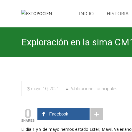
Saltar
al
INICIO
HISTORIA
contenido
Exploración en la sima CM
mayo 10, 2021
Publicaciones principales
0
Facebook
SHARES
El día 1 y 9 de mayo hemos estado Ester, Mavil, Valeriano