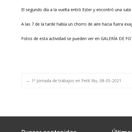
El segundo día a la vuelta entró Ester y encontró una sala
A las 7 de la tarde había un chorro de aire hacia fuera e
Fotos de esta actividad se pueden ver en GALERÍA DE F
Navegación
←
1ª Jornada de trabajos en Petit Riu, 08-05-2021
de
entradas