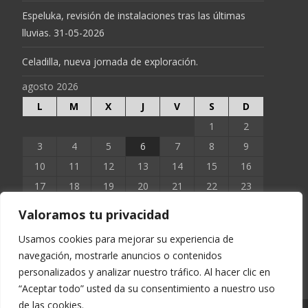
Espeluka, revisión de instalaciones tras las últimas
lluvias. 31-05-2026
Celadilla, nueva jornada de exploración.
agosto 2026
L
M
X
J
V
S
D
1
2
3
4
5
6
7
8
9
10
11
12
13
14
15
16
17
18
19
20
21
22
23
24
25
26
27
28
29
30
Valoramos tu privacidad
31
Usamos cookies para mejorar su experiencia de
navegación, mostrarle anuncios o contenidos
« Jun
personalizados y analizar nuestro tráfico. Al hacer clic en
“Aceptar todo” usted da su consentimiento a nuestro uso
de las cookies.