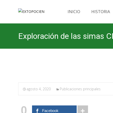
Saltar
al
INICIO
HISTORIA
contenido
Exploración de las simas
01-08-2020.
agosto 4, 2020
Publicaciones principales
0
Facebook