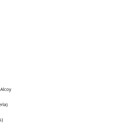
 Alcoy
ría)
s)