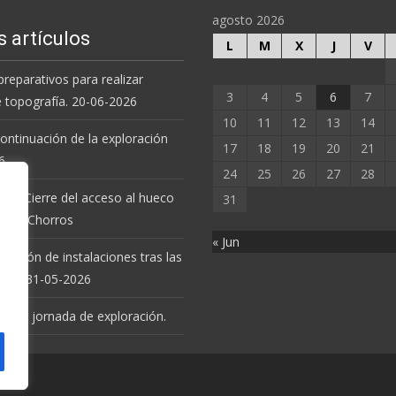
agosto 2026
s artículos
L
M
X
J
V
preparativos para realizar
3
4
5
6
7
e topografía. 20-06-2026
10
11
12
13
14
 continuación de la exploración
17
18
19
20
21
6.
24
25
26
27
28
 de Cierre del acceso al hueco
31
va de Chorros
« Jun
revisión de instalaciones tras las
uvias. 31-05-2026
 nueva jornada de exploración.