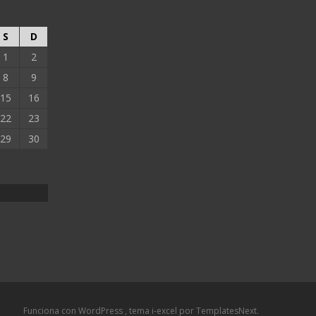
S
D
1
2
8
9
15
16
22
23
29
30
Funciona con WordPress
, tema
i-excel
por TemplatesNext.