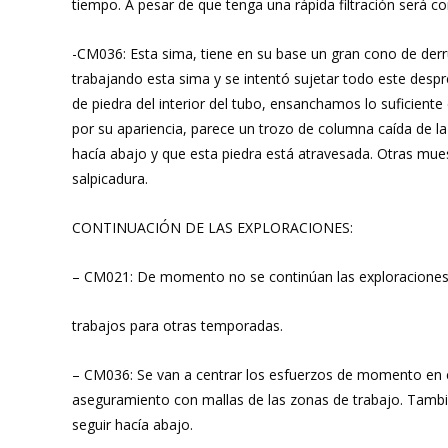
tiempo. A pesar de que tenga una rápida filtración será c
-CM036: Esta sima, tiene en su base un gran cono de derr
trabajando esta sima y se intentó sujetar todo este desp
de piedra del interior del tubo, ensanchamos lo suficie
por su apariencia, parece un trozo de columna caída de la
hacía abajo y que esta piedra está atravesada. Otras mue
salpicadura.
CONTINUACIÓN DE LAS EXPLORACIONES:
– CM021: De momento no se continúan las exploraciones 
trabajos para otras temporadas.
– CM036: Se van a centrar los esfuerzos de momento en est
aseguramiento con mallas de las zonas de trabajo. También 
seguir hacía abajo.