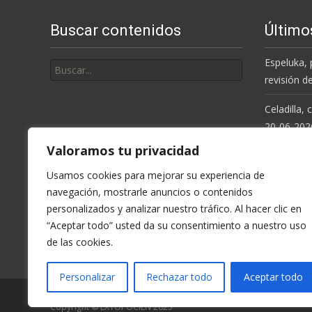
entradas
Buscar contenidos
Último
Buscar
Espeluka, 
por:
revisión d
Celadilla,
20-06-202
Valoramos tu privacidad
Resolución
de la Cue
Usamos cookies para mejorar su experiencia de
navegación, mostrarle anuncios o contenidos
Espeluka, 
personalizados y analizar nuestro tráfico. Al hacer clic en
últimas ll
“Aceptar todo” usted da su consentimiento a nuestro uso
de las cookies.
Celadilla,
Personalizar
Rechazar todo
Aceptar todo
Copyright © EXTOPOCIEN 2023