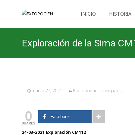
Saltar
al
INICIO
HISTORIA
contenido
Exploración de la Sima CM
marzo 27, 2021
Publicaciones principales
0
Facebook
SHARES
24-03-2021 Exploración CM112