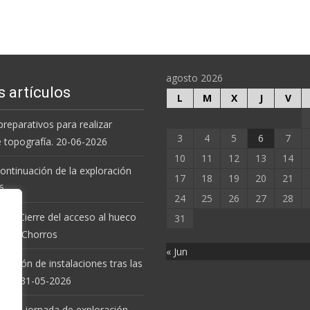
agosto 2026
s artículos
L
M
X
J
V
preparativos para realizar
3
4
5
6
7
e topografía. 20-06-2026
10
11
12
13
14
 continuación de la exploración
17
18
19
20
21
6.
24
25
26
27
28
 de Cierre del acceso al hueco
31
va de Chorros
« Jun
revisión de instalaciones tras las
uvias. 31-05-2026
 nueva jornada de exploración.