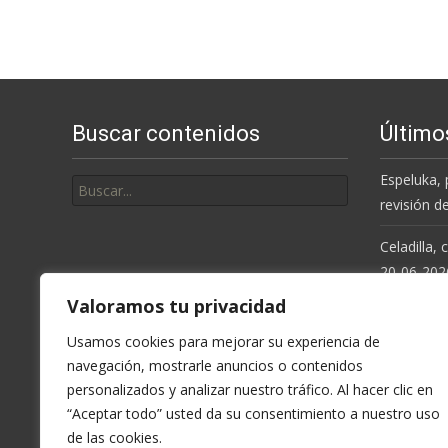
de
entradas
Buscar contenidos
Último
Buscar
Espeluka, 
por:
revisión d
Celadilla,
20-06-202
Valoramos tu privacidad
Resolución
de la Cue
Usamos cookies para mejorar su experiencia de
navegación, mostrarle anuncios o contenidos
Espeluka, 
personalizados y analizar nuestro tráfico. Al hacer clic en
últimas ll
“Aceptar todo” usted da su consentimiento a nuestro uso
de las cookies.
Celadilla,