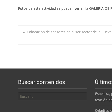
Fotos de esta actividad se pueden ver en la GALERÍA DE
Navegación
←
Colocación de sensores en el 1er sector de la Cueva
de
entradas
Buscar contenidos
Último
Buscar
Espeluka, 
por:
revisión d
Celadilla,