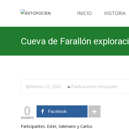
Saltar
al
INICIO
HISTORIA
contenido
Cueva de Farallón explora
febrero 22, 2022
Publicaciones principales
0
Facebook
SHARES
Participantes: Ester, Valeriano y Carlos.