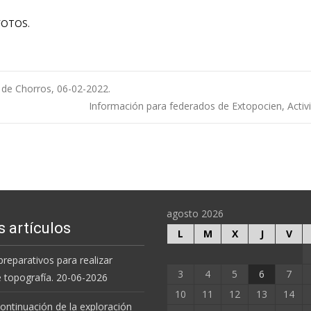
 FOTOS.
 de Chorros, 06-02-2022.
Información para federados de Extopocien, Acti
agosto 2026
s artículos
L
M
X
J
V
preparativos para realizar
3
4
5
6
7
e topografía. 20-06-2026
10
11
12
13
14
 continuación de la exploración