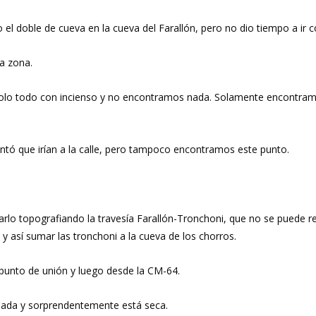
l doble de cueva en la cueva del Farallón, pero no dio tiempo a ir c
a zona.
ndolo todo con incienso y no encontramos nada. Solamente encontra
ó que irían a la calle, pero tampoco encontramos este punto.
topografiando la travesía Farallón-Tronchoni, que no se puede real
o y así sumar las tronchoni a la cueva de los chorros.
punto de unión y luego desde la CM-64.
fonada y sorprendentemente está seca.