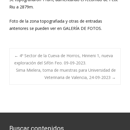
Riu a 2879m.
Foto de la zona topografiada y otras de entradas
anteriores se pueden ver en GALERÍA DE FOTOS.
Navegación
←
4º Sector de la Cueva de Horros, Hinneni 1, nueva
exploración del Sifón Feo. 09-09-2023.
Sima Mielera, toma de muestras para Universidad de
de
Veterinaria de Valencia, 24-09-2023
→
entradas
Buscar contenidos