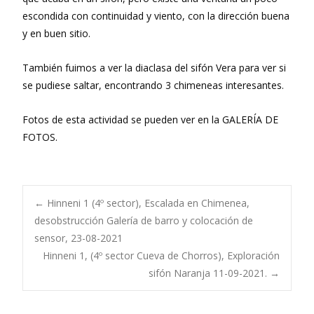
escondida con continuidad y viento, con la dirección buena
y en buen sitio.
También fuimos a ver la diaclasa del sifón Vera para ver si
se pudiese saltar, encontrando 3 chimeneas interesantes.
Fotos de esta actividad se pueden ver en la GALERÍA DE
FOTOS.
Navegación
←
Hinneni 1 (4º sector), Escalada en Chimenea,
desobstrucción Galería de barro y colocación de
sensor, 23-08-2021
de
Hinneni 1, (4º sector Cueva de Chorros), Exploración
sifón Naranja 11-09-2021.
→
entradas