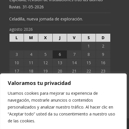
lluvias. 31-05-2026
Celadilla, nueva jornada de exploración.
agosto 2026
L
M
X
J
V
S
D
1
2
3
4
5
6
7
8
9
10
11
12
13
14
15
16
17
18
19
20
21
22
23
24
25
26
27
28
29
30
Valoramos tu privacidad
31
Usamos cookies para mejorar su experiencia de
navegación, mostrarle anuncios o contenidos
« Jun
personalizados y analizar nuestro tráfico. Al hacer clic en
“Aceptar todo” usted da su consentimiento a nuestro uso
de las cookies.