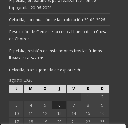
Espeluka, preparativos para realizar revisión de
topografía. 20-06-2026
Celadilla, continuación de la exploración 20-06-2026.
Resolución de Cierre del acceso al hueco de la Cueva
de Chorros
Espeluka, revisión de instalaciones tras las últimas
lluvias. 31-05-2026
Celadilla, nueva jornada de exploración.
agosto 2026
L
M
X
J
V
S
D
1
2
3
4
5
6
7
8
9
10
11
12
13
14
15
16
17
18
19
20
21
22
23