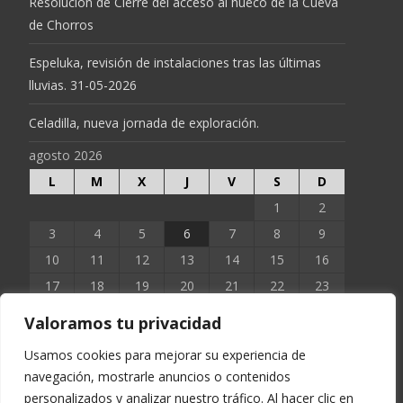
Resolución de Cierre del acceso al hueco de la Cueva
de Chorros
Espeluka, revisión de instalaciones tras las últimas
lluvias. 31-05-2026
Celadilla, nueva jornada de exploración.
agosto 2026
L
M
X
J
V
S
D
1
2
3
4
5
6
7
8
9
10
11
12
13
14
15
16
17
18
19
20
21
22
23
24
25
26
27
28
29
30
Valoramos tu privacidad
31
Usamos cookies para mejorar su experiencia de
navegación, mostrarle anuncios o contenidos
« Jun
personalizados y analizar nuestro tráfico. Al hacer clic en