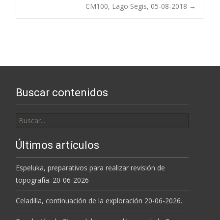
Navegación
CM100, Lago Segis, 05-08-2018
→
de
entradas
Buscar contenidos
Buscar
por:
Últimos artículos
Espeluka, preparativos para realizar revisión de
topografía. 20-06-2026
Celadilla, continuación de la exploración 20-06-2026.