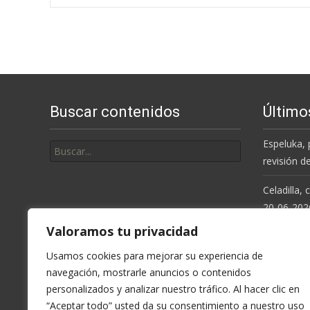
Navegación
de
entradas
Buscar contenidos
Último
Buscar
Espeluka, 
por:
revisión d
Celadilla,
20-06-202
Valoramos tu privacidad
Resolución
de la Cue
Usamos cookies para mejorar su experiencia de
navegación, mostrarle anuncios o contenidos
Espeluka, 
personalizados y analizar nuestro tráfico. Al hacer clic en
últimas ll
“Aceptar todo” usted da su consentimiento a nuestro uso