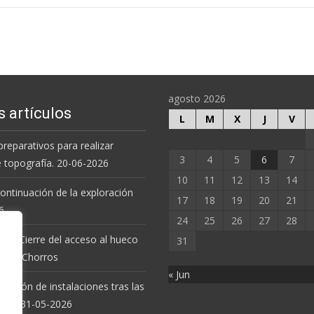
agosto 2026
s artículos
L
M
X
J
V
preparativos para realizar
3
4
5
6
7
e topografía. 20-06-2026
10
11
12
13
14
 continuación de la exploración
17
18
19
20
21
6.
24
25
26
27
28
 de Cierre del acceso al hueco
31
va de Chorros
« Jun
revisión de instalaciones tras las
uvias. 31-05-2026