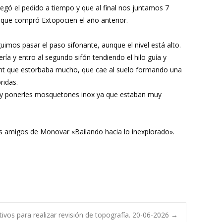
 llegó el pedido a tiempo y que al final nos juntamos 7
 que compró Extopocien el año anterior.
mos pasar el paso sifonante, aunque el nivel está alto.
ía y entro al segundo sifón tendiendo el hilo guía y
endant que estorbaba mucho, que cae al suelo formando una
ridas.
taca y ponerles mosquetones inox ya que estaban muy
os amigos de Monovar «Bailando hacia lo inexplorado».
tivos para realizar revisión de topografía. 20-06-2026
→