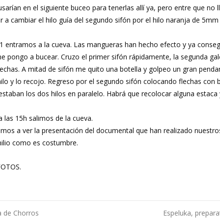
 usarían en el siguiente buceo para tenerlas allí ya, pero entre que no
 a cambiar el hilo guía del segundo sifón por el hilo naranja de 5mm
11 entramos a la cueva. Las mangueras han hecho efecto y ya consegui
 pongo a bucear. Cruzo el primer sifón rápidamente, la segunda galer
as flechas. A mitad de sifón me quito una botella y golpeo un gran p
ilo y lo recojo. Regreso por el segundo sifón colocando flechas con b
 que estaban los dos hilos en paralelo. Habrá que recolocar alguna es
a las 15h salimos de la cueva.
imos a ver la presentación del documental que han realizado nuestr
milio como es costumbre.
 FOTOS.
a de Chorros
Espeluka, prepara