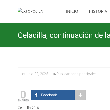
Saltar
al
INICIO
HISTORIA
contenido
Celadilla, continuación de 
junio 22, 2026
Publicaciones principales
0
Facebook
SHARES
Celadilla 20-6