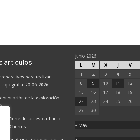
Leer más…
junio 2026
s artículos
L
M
X
J
V
1
2
3
4
5
preparativos para realizar
8
9
10
11
12
e topografía. 20-06-2026
15
16
17
18
19
 continuación de la exploración
22
23
24
25
26
6.
29
30
 de Cierre del acceso al hueco
« May
va de Chorros
revisión de instalaciones tras las