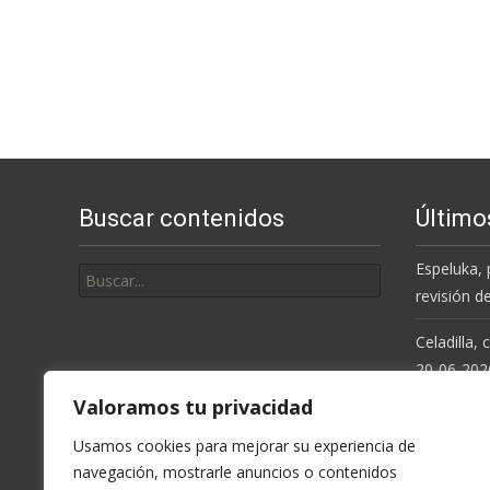
Buscar contenidos
Último
Buscar
Espeluka, 
por:
revisión d
Celadilla,
20-06-202
Valoramos tu privacidad
Resolución
de la Cue
Usamos cookies para mejorar su experiencia de
navegación, mostrarle anuncios o contenidos
Espeluka, 