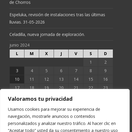
de Chorros
Espeluka, revisión de instalaciones tras las últimas
lluvias. 31-05-2026
Celadilla, nueva jornada de exploración.
junio 2024
L
M
X
J
V
S
D
1
2
3
4
5
6
7
8
9
10
11
12
13
14
15
16
17
18
19
20
21
22
23
24
25
26
27
28
29
30
Valoramos tu privacidad
Usamos cookies para mejorar su experiencia de
« May
navegación, mostrarle anuncios o contenidos
personalizados y analizar nuestro tráfico. Al hacer clic en
Jul »
“Aceptar todo” usted da su consentimiento a nuestro uso