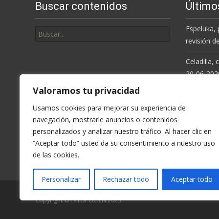
Buscar contenidos
Último
entradas
Buscar
Espeluka, 
por:
revisión d
Celadilla,
20-06-202
Valoramos tu privacidad
Resolución
de la Cue
Usamos cookies para mejorar su experiencia de
navegación, mostrarle anuncios o contenidos
Espeluka, 
personalizados y analizar nuestro tráfico. Al hacer clic en
últimas ll
“Aceptar todo” usted da su consentimiento a nuestro uso
de las cookies.
Celadilla,
Personalizar
Rechazar todo
Aceptar todo
Copyright © EXTOPOCIEN 2023