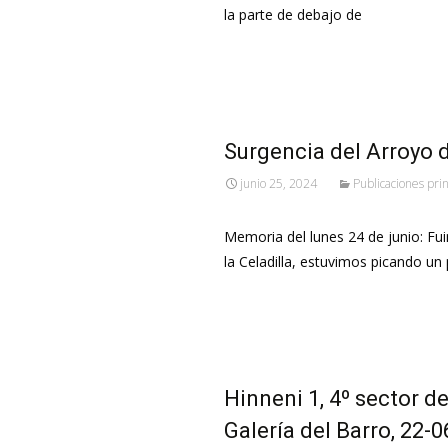
la parte de debajo de
Leer más…
Surgencia del Arroyo d
junio 25, 2024
Publicaciones pri
Memoria del lunes 24 de junio: Fu
la Celadilla, estuvimos picando un
Leer más…
Hinneni 1, 4º sector d
Galería del Barro, 22-0