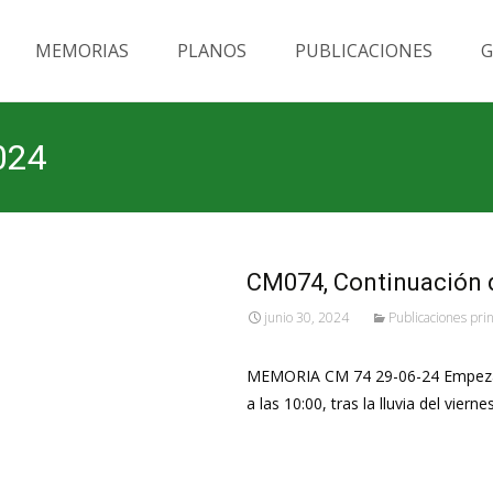
MEMORIAS
PLANOS
PUBLICACIONES
G
024
CM074, Continuación de
junio 30, 2024
Publicaciones pri
MEMORIA CM 74 29-06-24 Empezam
a las 10:00, tras la lluvia del vie
Leer más…