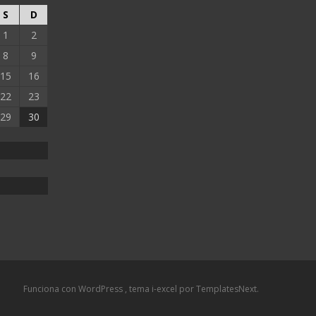
S
D
1
2
8
9
15
16
22
23
29
30
Funciona con WordPress
, tema
i-excel
por TemplatesNext.