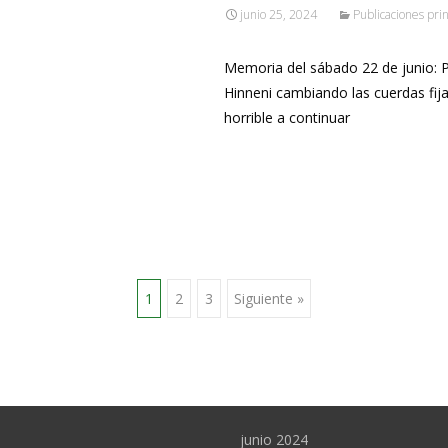
junio 25, 2024
Publicaciones pri
Memoria del sábado 22 de junio: Pa
Hinneni cambiando las cuerdas fijas
horrible a continuar
Leer más…
1
2
3
Siguiente »
junio 2024