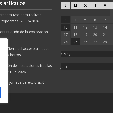
s artículos
L
M
X
J
V
preparativos para realizar
3
4
5
6
7
e topografía. 20-06-2026
10
11
12
13
14
 continuación de la exploración
17
18
19
20
21
6.
24
25
26
27
28
 de Cierre del acceso al hueco
« May
va de Chorros
revisión de instalaciones tras las
Jul »
uvias. 31-05-2026
 nueva jornada de exploración.