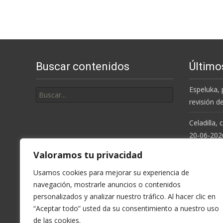
Buscar contenidos
Último
Buscar
Espeluka, 
por:
revisión d
Celadilla,
20-06-202
Valoramos tu privacidad
Resolución
de la Cue
Usamos cookies para mejorar su experiencia de
navegación, mostrarle anuncios o contenidos
Espeluka, 
personalizados y analizar nuestro tráfico. Al hacer clic en
últimas ll
“Aceptar todo” usted da su consentimiento a nuestro uso
de las cookies.
Celadilla,