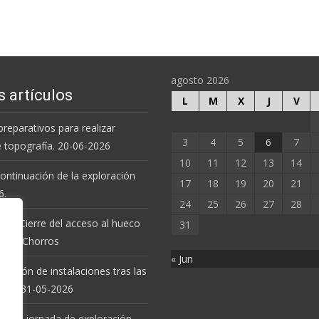
agosto 2026
s artículos
L
M
X
J
V
preparativos para realizar
3
4
5
6
7
e topografía. 20-06-2026
10
11
12
13
14
 continuación de la exploración
17
18
19
20
21
6.
24
25
26
27
28
 de Cierre del acceso al hueco
31
va de Chorros
« Jun
revisión de instalaciones tras las
uvias. 31-05-2026
 nueva jornada de exploración.