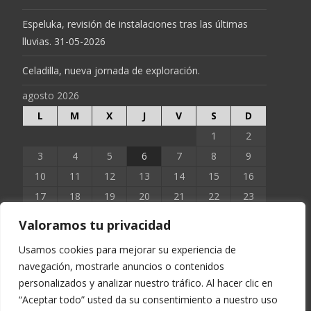
Espeluka, revisión de instalaciones tras las últimas
lluvias. 31-05-2026
Celadilla, nueva jornada de exploración.
agosto 2026
L
M
X
J
V
S
D
1
2
3
4
5
6
7
8
9
10
11
12
13
14
15
16
17
18
19
20
21
22
23
24
25
26
27
28
29
30
Valoramos tu privacidad
31
Usamos cookies para mejorar su experiencia de
navegación, mostrarle anuncios o contenidos
« Jun
personalizados y analizar nuestro tráfico. Al hacer clic en
“Aceptar todo” usted da su consentimiento a nuestro uso