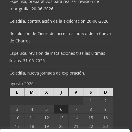
Espeluka, preparativos para realizar revisión de
topografía. 20-06-2026
Celadilla, continuación de la exploración 20-06-2026.
Resolución de Cierre del acceso al hueco de la Cueva
de Chorros
Espeluka, revisión de instalaciones tras las últimas
lluvias. 31-05-2026
Celadilla, nueva jornada de exploración.
agosto 2026
L
M
X
J
V
S
D
1
2
3
4
5
6
7
8
9
10
11
12
13
14
15
16
17
18
19
20
21
22
23